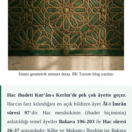
İslami geometrik mimari detay, RK Turizm blog yazıları
Hac ibadeti Kur’ân-ı Kerîm’de pek çok âyette geçer.
Haccın farz kılındığını en açık bildiren âyet
Âl-i İmrân
sûresi 97
‘dir. Hac menâsikinin (ibadet biçiminin)
anlatıldığı temel âyetler
Bakara 196-203
ile
Hac sûresi
26-37
arasındadır; Kâbe ve Makam-ı İbrahim ise Bakara