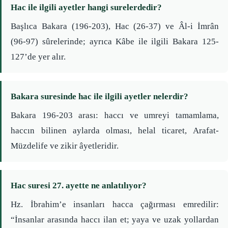
Hac ile ilgili ayetler hangi surelerdedir?
Başlıca Bakara (196-203), Hac (26-37) ve Âl-i İmrân
(96-97) sûrelerinde; ayrıca Kâbe ile ilgili Bakara 125-
127’de yer alır.
Bakara suresinde hac ile ilgili ayetler nelerdir?
Bakara 196-203 arası: haccı ve umreyi tamamlama,
haccın bilinen aylarda olması, helal ticaret, Arafat-
Müzdelife ve zikir âyetleridir.
Hac suresi 27. ayette ne anlatılıyor?
Hz. İbrahim’e insanları hacca çağırması emredilir:
“İnsanlar arasında haccı ilan et; yaya ve uzak yollardan