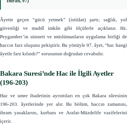
İmrân, 97)
Âyette geçen “gücü yetmek” (istitâat) şartı; sağlık, yol
güvenliği ve maddî imkân gibi ölçülerle açıklanır. Hz.
Peygamber’in sünneti ve müslümanların uygulama birliği de
haccın farz oluşunu pekiştirir. Bu yönüyle 97. âyet, “hac hangi
âyetle farz kılındı?” sorusunun doğrudan cevabıdır.
Bakara Suresi’nde Hac ile İlgili Ayetler
(196-203)
Hac ve umre ibadetinin ayrıntıları en çok Bakara sûresinin
196-203. âyetlerinde yer alır. Bu bölüm, haccın zamanını,
ihram yasaklarını, kurbanı ve Arafat-Müzdelife vazifelerini
içerir.