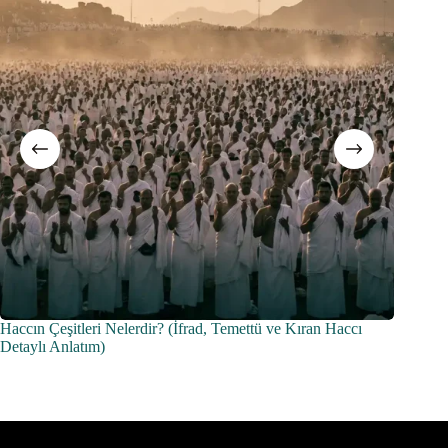
Haccın Çeşitleri Nelerdir? (İfrad, Temettü ve Kıran Haccı
Mikat N
Detaylı Anlatım)