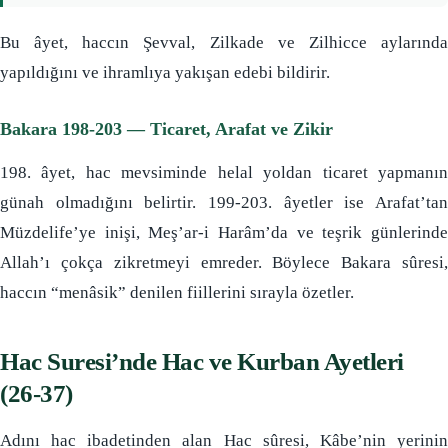
Bu âyet, haccın Şevval, Zilkade ve Zilhicce aylarında
yapıldığını ve ihramlıya yakışan edebi bildirir.
Bakara 198-203 — Ticaret, Arafat ve Zikir
198. âyet, hac mevsiminde helal yoldan ticaret yapmanın
günah olmadığını belirtir. 199-203. âyetler ise Arafat’tan
Müzdelife’ye inişi, Meş’ar-i Harâm’da ve teşrik günlerinde
Allah’ı çokça zikretmeyi emreder. Böylece Bakara sûresi,
haccın “menâsik” denilen fiillerini sırayla özetler.
Hac Suresi’nde Hac ve Kurban Ayetleri
(26-37)
Adını hac ibadetinden alan Hac sûresi, Kâbe’nin yerinin