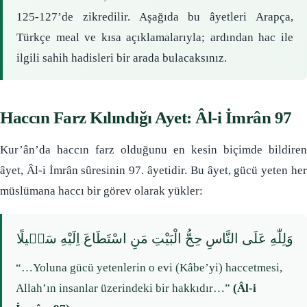
125-127’de zikredilir. Aşağıda bu âyetleri Arapça,
Türkçe meal ve kısa açıklamalarıyla; ardından hac ile
ilgili sahih hadisleri bir arada bulacaksınız.
Haccın Farz Kılındığı Ayet: Âl-i İmrân 97
Kur’ân’da haccın farz olduğunu en kesin biçimde bildiren
âyet, Âl-i İmrân sûresinin 97. âyetidir. Bu âyet, gücü yeten her
müslümana haccı bir görev olarak yükler:
وَلِلّٰهِ عَلَى النَّاسِ حِجُّ الْبَيْتِ مَنِ اسْتَطَاعَ اِلَيْهِ سَبٖيلًا
“…Yoluna gücü yetenlerin o evi (Kâbe’yi) haccetmesi,
Allah’ın insanlar üzerindeki bir hakkıdır…”
(Âl-i