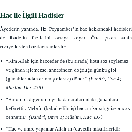
Hac ile İlgili Hadisler
Âyetlerin yanında, Hz. Peygamber’in hac hakkındaki hadisleri
de ibadetin faziletini ortaya koyar. Öne çıkan sahih
rivayetlerden bazıları şunlardır:
“Kim Allah için hacceder de (bu sırada) kötü söz söylemez
ve günah işlemezse, annesinden doğduğu günkü gibi
(günahlarından arınmış olarak) döner.”
(Buhârî, Hac 4;
Müslim, Hac 438)
“Bir umre, diğer umreye kadar aralarındaki günahlara
kefârettir. Mebrûr (kabul edilmiş) haccın karşılığı ise ancak
cennettir.”
(Buhârî, Umre 1; Müslim, Hac 437)
“Hac ve umre yapanlar Allah’ın (davetli) misafirleridir;