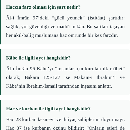
Haccın farz olması için şart nedir?
Âl-i İmrân 97’deki “gücü yetmek” (istitâat) şartıdır:
sağlık, yol güvenliği ve maddî imkân. Bu şartları taşıyan
her akıl-baliğ müslümana hac ömründe bir kez farzdır.
Kâbe ile ilgili ayet hangisidir?
Âl-i İmrân 96 Kâbe’yi “insanlar için kurulan ilk mâbet”
olarak; Bakara 125-127 ise Makam-ı İbrahim’i ve
Kâbe’nin İbrahim-İsmail tarafından inşasını anlatır.
Hac ve kurban ile ilgili ayet hangisidir?
Hac 28 kurban kesmeyi ve ihtiyaç sahiplerini doyurmayı,
Hac 37 ise kurbanın özünü bildirir: “Onların etleri de