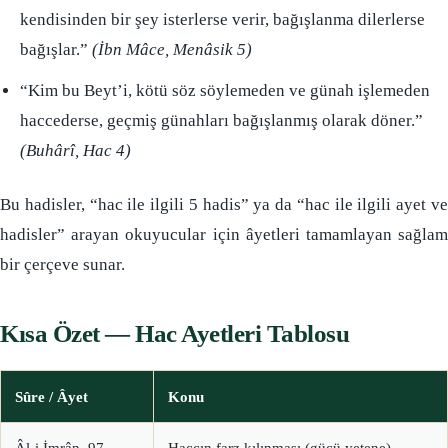
kendisinden bir şey isterlerse verir, bağışlanma dilerlerse
bağışlar.”
(İbn Mâce, Menâsik 5)
“Kim bu Beyt’i, kötü söz söylemeden ve günah işlemeden
haccederse, geçmiş günahları bağışlanmış olarak döner.”
(Buhârî, Hac 4)
Bu hadisler, “hac ile ilgili 5 hadis” ya da “hac ile ilgili ayet ve
hadisler” arayan okuyucular için âyetleri tamamlayan sağlam
bir çerçeve sunar.
Kısa Özet — Hac Ayetleri Tablosu
Sûre / Âyet
Konu
Âl-i İmrân, 97
Haccın farz kılınması (gücü yetene)