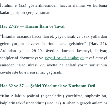
İbrahim’e (a.s) gösterilmesinden haccın ilanına ve kurbana
kadar geniş bir çerçeve sunar.
Hac 27-29 — Haccın İlanı ve Tavaf
“İnsanlar arasında haccı ilan et; yaya olarak ve uzak yollardan
gelen yorgun develer üzerinde sana gelsinler.” (Hac, 27).
Ardından gelen 28-29. âyetler, kurban kesmeyi, ihtiyaç
sahiplerini doyurmayı ve
Beyt-i Atîk’i (Kâbe’yi)
tavaf etmey
emreder. “Hac sûresi 27. âyette ne anlatılıyor?” sorusunun
cevabı işte bu evrensel hac çağrısıdır.
Hac 32 ve 37 — Şeâiri Yüceltmek ve Kurbanın Özü
“Kim Allah’ın şeâirini (nişanelerini) yüceltirse, şüphesiz bu,
kalplerin takvâsındandır.” (Hac, 32). Kurbanın gerçek anlamını