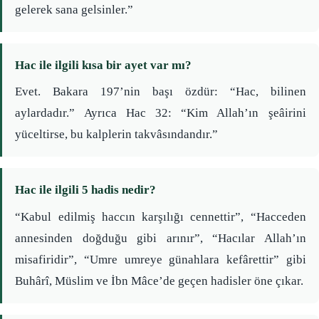
gelerek sana gelsinler.”
Hac ile ilgili kısa bir ayet var mı?
Evet. Bakara 197’nin başı özdür: “Hac, bilinen
aylardadır.” Ayrıca Hac 32: “Kim Allah’ın şeâirini
yüceltirse, bu kalplerin takvâsındandır.”
Hac ile ilgili 5 hadis nedir?
“Kabul edilmiş haccın karşılığı cennettir”, “Hacceden
annesinden doğduğu gibi arınır”, “Hacılar Allah’ın
misafiridir”, “Umre umreye günahlara kefârettir” gibi
Buhârî, Müslim ve İbn Mâce’de geçen hadisler öne çıkar.