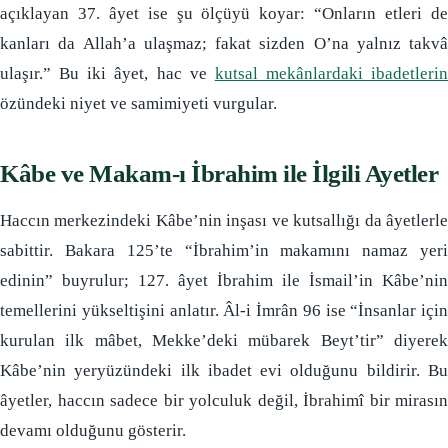
açıklayan 37. âyet ise şu ölçüyü koyar: “Onların etleri de
kanları da Allah’a ulaşmaz; fakat sizden O’na yalnız takvâ
ulaşır.” Bu iki âyet, hac ve
kutsal mekânlardaki ibadetlerin
özündeki niyet ve samimiyeti vurgular.
Kâbe ve Makam-ı İbrahim ile İlgili Ayetler
Haccın merkezindeki Kâbe’nin inşası ve kutsallığı da âyetlerle
sabittir. Bakara 125’te “İbrahim’in makamını namaz yeri
edinin” buyrulur; 127. âyet İbrahim ile İsmail’in Kâbe’nin
temellerini yükseltişini anlatır. Âl-i İmrân 96 ise “İnsanlar için
kurulan ilk mâbet, Mekke’deki mübarek Beyt’tir” diyerek
Kâbe’nin yeryüzündeki ilk ibadet evi olduğunu bildirir. Bu
âyetler, haccın sadece bir yolculuk değil, İbrahimî bir mirasın
devamı olduğunu gösterir.