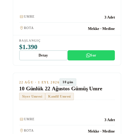
Kulaklık
UMRE
3 Adet
ROTA
Mekke · Medine
BAŞLANGIÇ
$1.390
Detay
Sor
★★★★
Gümüş
SON KOLTUKLAR
TUR #1014
10 gün
22 AĞU · 1 EYL 2026
10 Günlük 22 Ağustos Gümüş Umre
Siyer Umresi
Kandil Umresi
Kulaklık
UMRE
3 Adet
ROTA
Mekke · Medine