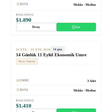
ROTA
Mekke · Medine
BAŞLANGIÇ
$1.890
Detay
Sor
★★★
Ekonomik
TUR #1017
14 gün
11 EYL · 25 EYL 2026
14 Günlük 11 Eylül Ekonomik Umre
Siyer Umresi
Kulaklık
UMRE
3 Adet
ROTA
Mekke · Medine
BAŞLANGIÇ
$1.410