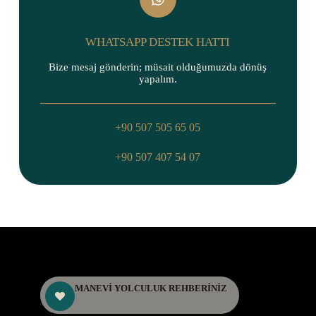
WHATSAPP DESTEK HATTI
Bize mesaj gönderin; müsait olduğumuzda dönüş
yapalım.
+90 507 505 65 05
+90 507 407 54 07
MANEVİ YOLCULUK REHBERİNİZ