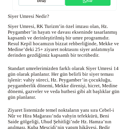
Detay
Sor
Siyer Umresi Nedir?
Siyer Umresi, RK Turizm’in özel imzası olan, Hz.
Peygamber’in hayatı ve davası ekseninde tasarlanmış
kapsamlı ve derinleştirilmiş bir umre programıdır.
Resul Kepil hocamızın bizzat rehberliğinde, Mekke ve
Medine’deki 25+ ziyaret noktasını siyer anlatımıyla
derinden gezdiğimiz kapsamlı bir tecrübedir.
Standart umrelerimizden farklı olarak Siyer Umresi 14
gün olarak planlanır. Her gün belirli bir siyer teması
işlenir: vahiy süreci, Hz. Peygamber’in çocukluğu,
peygamberlik dönemi, Mekke direnişi, hicret, Medine
dönemi, gazveler ve veda hutbesi gibi alt başlıklar gün
gün planlanır.
Ziyaret listemizde temel noktaların yanı sıra Cebel-i
Nûr ve Hira Mağarası’nda vahyin tefekkürü, Beni
Saide gölgeliği, Uhud Şehitliği’nde Hz. Hamza’nın
anılması, Kuba Mescidi’nin yapım hikâyesi, Bedir