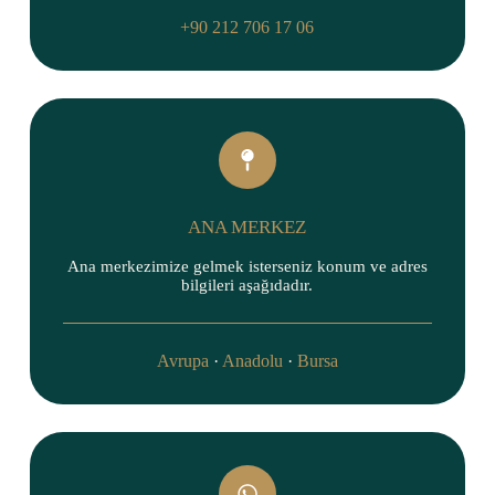
+90 212 706 17 06
ANA MERKEZ
Ana merkezimize gelmek isterseniz konum ve adres
bilgileri aşağıdadır.
Avrupa
·
Anadolu
·
Bursa