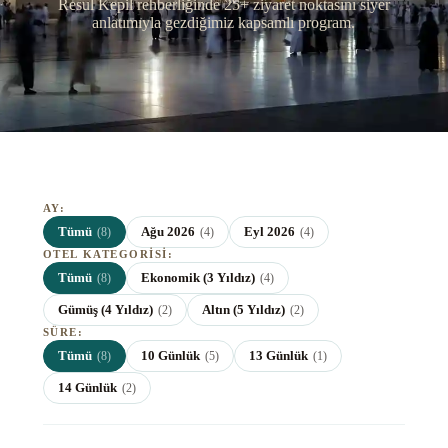
Resul Kepil rehberliğinde 25+ ziyaret noktasını siyer
anlatımıyla gezdiğimiz kapsamlı program.
AY:
Tümü
Ağu 2026
Eyl 2026
(8)
(4)
(4)
OTEL KATEGORISI:
Tümü
Ekonomik (3 Yıldız)
(8)
(4)
Gümüş (4 Yıldız)
Altın (5 Yıldız)
(2)
(2)
SÜRE:
Tümü
10 Günlük
13 Günlük
(8)
(5)
(1)
14 Günlük
(2)
★★★
Ekonomik