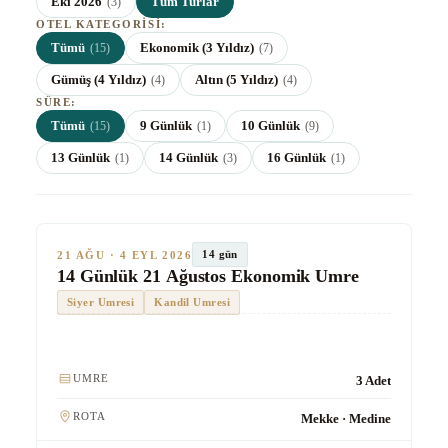
Eki 2026
Tüm Turlar
(3)
OTEL KATEGORISI:
Tümü
Ekonomik (3 Yıldız)
(15)
(7)
Gümüş (4 Yıldız)
Altın (5 Yıldız)
(4)
(4)
SÜRE:
Tümü
9 Günlük
10 Günlük
(15)
(1)
(9)
13 Günlük
14 Günlük
16 Günlük
(1)
(3)
(1)
★★★
Ekonomik
SON KOLTUKLAR
TUR #1012
14 gün
21 AĞU · 4 EYL 2026
14 Günlük 21 Ağustos Ekonomik Umre
Siyer Umresi
Kandil Umresi
Kulaklık
UMRE
3 Adet
ROTA
Mekke · Medine