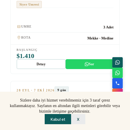
Siyer Umresi
Kulaklık
UMRE
3 Adet
ROTA
Mekke · Medine
BAŞLANGIÇ
$1.410
Detay
Sor
★★★
Ekonomik
TUR #1025
9 gün
28 EYL · 7 EKI 2026
9 Günlük 28 Eylül Ekonomik Umre
Sizlere daha iyi hizmet verebilmemiz için 3 taraf çerez
Kulaklık
kullanmaktayız. Sayfanın en altından ilgili metinleri görebilir veya
bizimle iletişime geçebilirsiniz.
UMRE
3 Adet
Kabul et
X
ROTA
Mekke · Medine