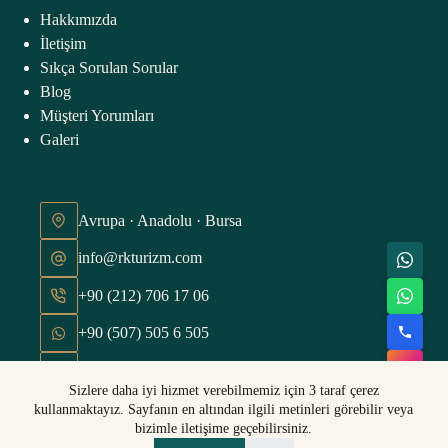
Hakkımızda
İletişim
Sıkça Sorulan Sorular
Blog
Müşteri Yorumları
Galeri
Avrupa · Anadolu · Bursa
info@rkturizm.com
+90 (212) 706 17 06
+90 (507) 505 6 505
Hafta içi 09:00 - 18:00
Sizlere daha iyi hizmet verebilmemiz için 3 taraf çerez
TÜM HAKLARI SAKLIDIR © 2026
kullanmaktayız. Sayfanın en altından ilgili metinleri görebilir veya
bizimle iletişime geçebilirsiniz.
designed by
88SAGA INC.
VISUAL INTELLIGENCE