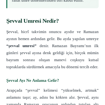
rahat umre dönemlerinden biri kabul edilir.
Şevval Umresi Nedir?
Şevval, hicrî takvimin onuncu ayıdır ve Ramazan
ayının hemen ardından gelir. Bu ayda yapılan umreye
“şevval umresi”
denir. Ramazan Bayramı’nın ilk
günleri şevval ayına denk geldiği için, birçok mümin
bayram sonrası oluşan manevi coşkuyu kutsal
topraklarda sürdürmek amacıyla bu dönemi tercih eder.
Şevval Ayı Ne Anlama Gelir?
Arapçada “şevval” kelimesi “yükselmek, artmak”
anlamını taşır; ay, adını bu kökten alır. Şevval, aynı
zamanda Ramazan orucunun ardından tutulan altı