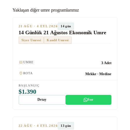
★★★
Ekonomik
Yaklaşan diğer umre programlarımız
SON KOLTUKLAR
TUR #1012
14 gün
21 AĞU · 4 EYL 2026
14 Günlük 21 Ağustos Ekonomik Umre
Siyer Umresi
Kandil Umresi
Kulaklık
UMRE
3 Adet
ROTA
Mekke · Medine
BAŞLANGIÇ
$1.390
Detay
Sor
★★★
Ekonomik
SON KOLTUKLAR
TUR #1013
13 gün
22 AĞU · 4 EYL 2026