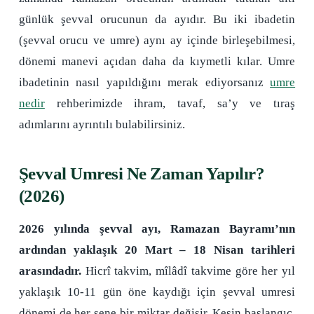
günlük şevval orucunun da ayıdır. Bu iki ibadetin
(şevval orucu ve umre) aynı ay içinde birleşebilmesi,
dönemi manevi açıdan daha da kıymetli kılar. Umre
ibadetinin nasıl yapıldığını merak ediyorsanız
umre
nedir
rehberimizde ihram, tavaf, sa’y ve tıraş
adımlarını ayrıntılı bulabilirsiniz.
Şevval Umresi Ne Zaman Yapılır?
(2026)
2026 yılında şevval ayı, Ramazan Bayramı’nın
ardından yaklaşık 20 Mart – 18 Nisan tarihleri
arasındadır.
Hicrî takvim, mîlâdî takvime göre her yıl
yaklaşık 10-11 gün öne kaydığı için şevval umresi
dönemi de her sene bir miktar değişir. Kesin başlangıç,