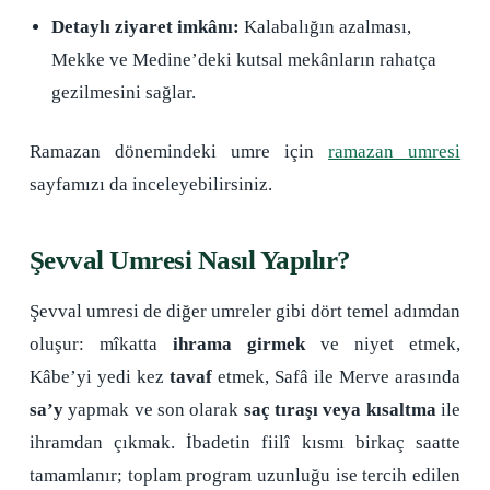
Detaylı ziyaret imkânı:
Kalabalığın azalması,
Mekke ve Medine’deki kutsal mekânların rahatça
gezilmesini sağlar.
Ramazan dönemindeki umre için
ramazan umresi
sayfamızı da inceleyebilirsiniz.
Şevval Umresi Nasıl Yapılır?
Şevval umresi de diğer umreler gibi dört temel adımdan
oluşur: mîkatta
ihrama girmek
ve niyet etmek,
Kâbe’yi yedi kez
tavaf
etmek, Safâ ile Merve arasında
sa’y
yapmak ve son olarak
saç tıraşı veya kısaltma
ile
ihramdan çıkmak. İbadetin fiilî kısmı birkaç saatte
tamamlanır; toplam program uzunluğu ise tercih edilen