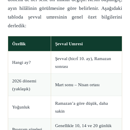
ayın hilâlinin görülmesine göre belirlenir. Aşağıdaki
tabloda şevval umresinin genel özet bilgilerini
derledik:
Özellik
Şevval Umresi
Şevval (hicrî 10. ay), Ramazan
Hangi ay?
sonrası
2026 dönemi
Mart sonu – Nisan ortası
(yaklaşık)
Ramazan’a göre düşük, daha
Yoğunluk
sakin
Genellikle 10, 14 ve 20 günlük
Program süreleri