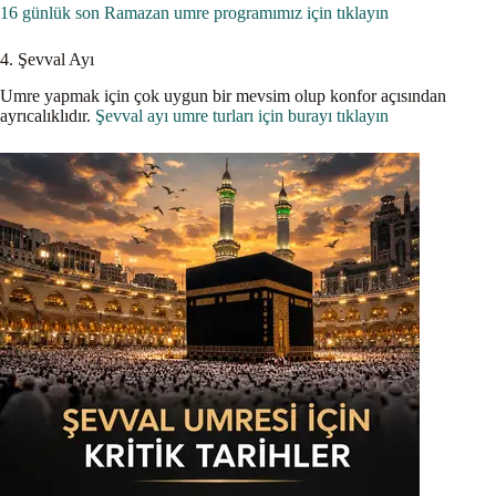
16 günlük son Ramazan umre programımız için tıklayın
4. Şevval Ayı
Umre yapmak için çok uygun bir mevsim olup konfor açısından
ayrıcalıklıdır.
Şevval ayı umre turları için burayı tıklayın