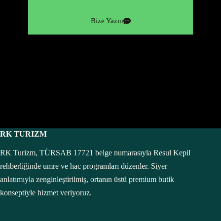
Bize Yazın
RK TURIZM
RK Turizm, TÜRSAB 17721 belge numarasıyla Resul Kepil
rehberliğinde umre ve hac programları düzenler. Siyer
anlatımıyla zenginleştirilmiş, ortanın üstü premium butik
konseptiyle hizmet veriyoruz.