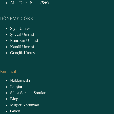
Altın Umre Paketi (5★
)
DÖNEME GÖRE
Siyer Umresi
Şevval Umresi
Ramazan Umresi
Kandil Umresi
Gençlik Umresi
Kurumsal
Hakkımızda
İletişim
Sıkça Sorulan Sorular
Blog
Müşteri Yorumları
Galeri