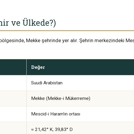
ir ve Ülkede?)
 bölgesinde, Mekke şehrinde yer alır. Şehrin merkezindeki M
Değer
Suudi Arabistan
Mekke (Mekke-i Mükerreme)
Mescid-i Haram’ın ortası
≈ 21,42° K, 39,83° D