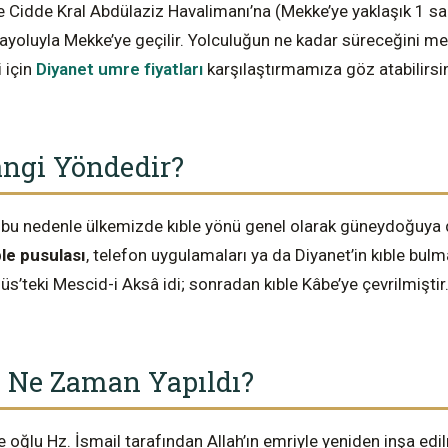
likle Cidde Kral Abdülaziz Havalimanı’na (Mekke’ye yaklaşık 
arayoluyla Mekke’ye geçilir. Yolculuğun ne kadar süreceğini m
 için
Diyanet umre fiyatları
karşılaştırmamıza göz atabilirsin
angi Yöndedir?
; bu nedenle ülkemizde kıble yönü genel olarak güneydoğuya 
ble pusulası
, telefon uygulamaları ya da Diyanet’in kıble bulma 
Kudüs’teki Mescid-i Aksâ idi; sonradan kıble Kâbe’ye çevrilmiştir
 Ne Zaman Yapıldı?
 oğlu Hz. İsmail tarafından Allah’ın emriyle yeniden inşa edi