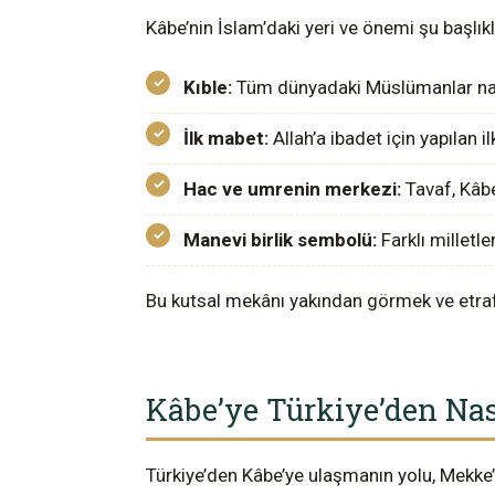
Kâbe’nin İslam’daki yeri ve önemi şu başlıkl
Kıble:
Tüm dünyadaki Müslümanlar na
İlk mabet:
Allah’a ibadet için yapılan il
Hac ve umrenin merkezi:
Tavaf, Kâbe’
Manevi birlik sembolü:
Farklı milletl
Bu kutsal mekânı yakından görmek ve etraf
Kâbe’ye Türkiye’den Nası
Türkiye’den Kâbe’ye ulaşmanın yolu, Mekke’y