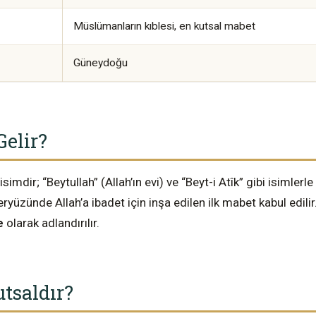
Müslümanların kıblesi, en kutsal mabet
Güneydoğu
elir?
imdir; “Beytullah” (Allah’ın evi) ve “Beyt-i Atîk” gibi isimlerle d
, yeryüzünde Allah’a ibadet için inşa edilen ilk mabet kabul ed
e
olarak adlandırılır.
tsaldır?