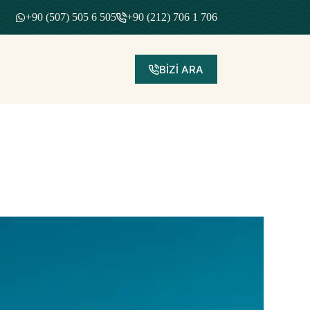
+90 (507) 505 6 505
+90 (212) 706 1 706
BİZİ ARA