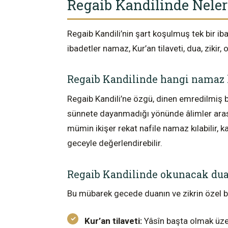
Regaib Kandilinde Neler
Regaib Kandili’nin şart koşulmuş tek bir iba
ibadetler namaz, Kur’an tilaveti, dua, zikir,
Regaib Kandilinde hangi namaz k
Regaib Kandili’ne özgü, dinen emredilmiş 
sünnete dayanmadığı yönünde âlimler arasın
mümin ikişer rekat nafile namaz kılabilir, 
geceyle değerlendirebilir.
Regaib Kandilinde okunacak dua,
Bu mübarek gecede duanın ve zikrin özel bir
Kur’an tilaveti:
Yâsîn başta olmak üzer