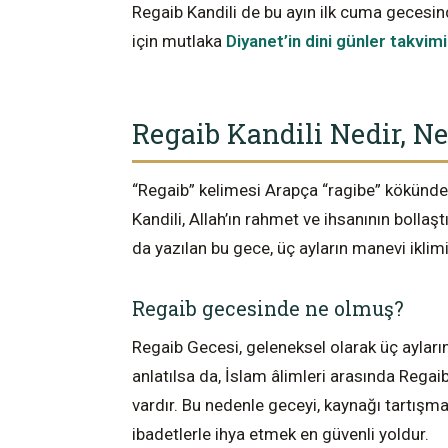
Regaib Kandili de bu ayın ilk cuma gecesinde
için mutlaka
Diyanet’in dini günler takvimi
Regaib Kandili Nedir, N
“Regaib” kelimesi Arapça “ragibe” kökünden 
Kandili, Allah’ın rahmet ve ihsanının bolla
da yazılan bu gece, üç ayların manevi iklimi
Regaib gecesinde ne olmuş?
Regaib Gecesi, geleneksel olarak üç ayların v
anlatılsa da, İslam âlimleri arasında Regai
vardır. Bu nedenle geceyi, kaynağı tartışmal
ibadetlerle ihya etmek en güvenli yoldur.