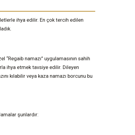
tlerle ihya edilir. En çok tercih edilen
ladık.
özel “Regaib namazı” uygulamasının sahih
 ihya etmek tavsiye edilir. Dileyen
azını kılabilir veya kaza namazı borcunu bu
lamalar şunlardır: