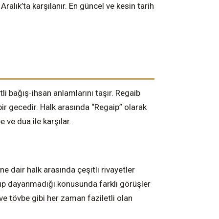
ralık’ta karşılanır. En güncel ve kesin tarih
li bağış-ihsan anlamlarını taşır. Regaib
bir gecedir. Halk arasında “Regaip” olarak
 ve dua ile karşılar.
ne dair halk arasında çeşitli rivayetler
yanıp dayanmadığı konusunda farklı görüşler
ve tövbe gibi her zaman faziletli olan