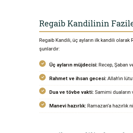
Regaib Kandilinin Fazil
Regaib Kandili, üç ayların ilk kandili ola
şunlardır:
Üç ayların müjdecisi:
Recep, Şaban ve 
Rahmet ve ihsan gecesi:
Allah’ın lütu
Dua ve tövbe vakti:
Samimi duaların ve
Manevi hazırlık:
Ramazan’a hazırlık niye