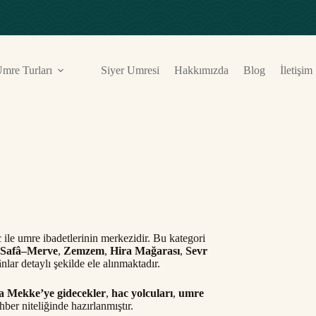
mre Turları
Siyer Umresi
Hakkımızda
Blog
İletişim
 ile umre ibadetlerinin merkezidir. Bu kategori
Safâ–Merve
,
Zemzem
,
Hira Mağarası
,
Sevr
ar detaylı şekilde ele alınmaktadır.
fa Mekke’ye gidecekler
,
hac yolcuları
,
umre
hber niteliğinde hazırlanmıştır.