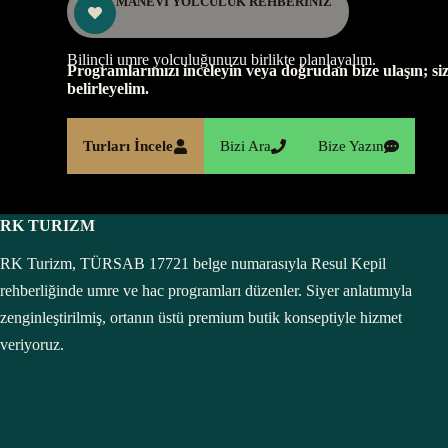
MANEVİ YOLCULUK REHBERİNİZ
Bilinçli umre yolculuğunuzu birlikte planlayalım.
Programlarımızı inceleyin veya doğrudan bize ulaşın; siz
belirleyelim.
Turları İncele
Bizi Ara
Bize Yazın
RK TURIZM
RK Turizm, TÜRSAB 17721 belge numarasıyla Resul Kepil
rehberliğinde umre ve hac programları düzenler. Siyer anlatımıyla
zenginleştirilmiş, ortanın üstü premium butik konseptiyle hizmet
veriyoruz.