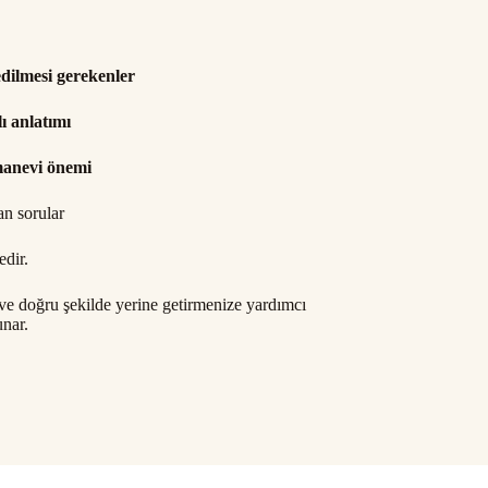
edilmesi gerekenler
ı anlatımı
manevi önemi
an sorular
edir.
u ve doğru şekilde yerine getirmenize yardımcı
unar.