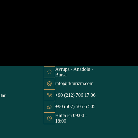
Avrupa · Anadolu ·
Bursa
info@rkturizm.com
+90 (212) 706 17 06
lar
+90 (507) 505 6 505
Hafta içi 09:00 -
18:00