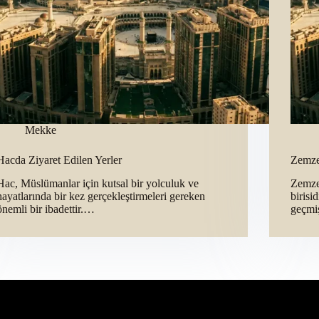
Mekke
Hacda Ziyaret Edilen Yerler
Zemze
Hac, Müslümanlar için kutsal bir yolculuk ve
Zemze
hayatlarında bir kez gerçekleştirmeleri gereken
birisi
önemli bir ibadettir.…
geçmi