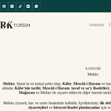
Anasayfa
U
KATEGORI
Mekke
Mekke
, İslam’ın en kutsal şehri olup,
Kâbe
,
Mescid-i Haram
ve hac
altında;
Kâbe’nin tarihi
,
Mescid-i Haram
,
tavaf ve sa’y ibadetleri
,
Mağarası
ve Mekke’de ziyaret edilecek diğer önemli mekânl
Mekke ziyareti, hac ve umre ibadetinin kalbidir. İçeriklerimiz;
ilk de
ziyaretçileri
ve
bireysel ibadet planlayanlar
için re