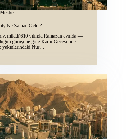
Mekke
ahiy Ne Zaman Geldi?
ahiy, milâdî 610 yılında Ramazan ayında —
luğun görüşüne göre Kadir Gecesi’nde—
 yakınlarındaki Nur…