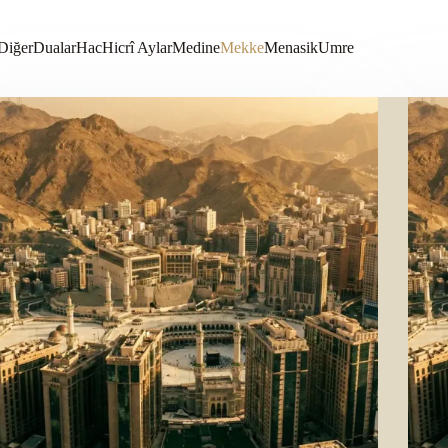
Diğer
Dualar
Hac
Hicrî Aylar
Medine
Mekke
Menasik
Umre