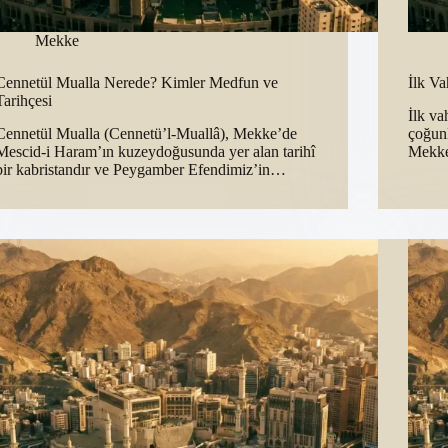
Mekke
Cennetül Mualla Nerede? Kimler Medfun ve
İlk V
Tarihçesi
İlk v
Cennetül Mualla (Cennetü’l-Muallâ), Mekke’de
çoğun
Mescid-i Haram’ın kuzeydoğusunda yer alan tarihî
Mekke
bir kabristandır ve Peygamber Efendimiz’in…