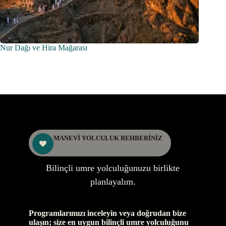
Nur Dağı ve Hira Mağarası
Bireysel
Rehber 
MANEVİ YOLCULUK REHBERİNİZ
Bilinçli umre yolculuğunuzu birlikte
planlayalım.
Programlarımızı inceleyin veya doğrudan bize
ulaşın; size en uygun bilinçli umre yolculuğunu