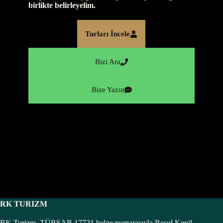
birlikte belirleyelim.
Turları İncele
Bizi Ara
Bize Yazın
RK TURIZM
RK Turizm, TÜRSAB 17721 belge numarasıyla Resul Kepil