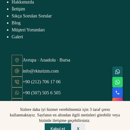
Hakkımızda
İletişim
Sıkça Sorulan Sorular
Blog
Müşteri Yorumları
Galeri
Avrupa · Anadolu · Bursa
info@rkturizm.com
+90 (212) 706 17 06
+90 (507) 505 6 505
Hafta içi 09:00 - 18:00
Sizlere daha iyi hizmet verebilmemiz için 3 taraf çerez
TÜM HAKLARI SAKLIDIR © 2026
kullanmaktayız. Sayfanın en altından ilgili metinleri görebilir veya
bizimle iletişime geçebilirsiniz.
designed by
88SAGA INC.
VISUAL INTELLIGENCE
Kabul et
X