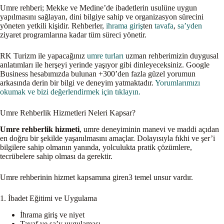
Umre rehberi; Mekke ve Medine’de ibadetlerin usulüne uygun
yapılmasını sağlayan, dini bilgiye sahip ve organizasyon sürecini
yöneten yetkili kişidir. Rehberler,
ihrama giriş
ten
tavafa
,
sa’yden
ziyaret programlarına kadar tüm süreci yönetir.
RK Turizm ile yapacağınız
umre turları
uzman rehberimizin duygusal
anlatımları ile herşeyi yerinde yaşıyor gibi dinleyeceksiniz. Google
Business hesabımızda bulunan +300’den fazla güzel yorumun
arkasında derin bir bilgi ve deneyim yatmaktadır.
Yorumlarımızı
okumak ve bizi değerlendirmek için tıklayın.
Umre Rehberlik Hizmetleri Neleri Kapsar?
Umre rehberlik hizmeti
, umre deneyiminin manevi ve maddi açıdan
en doğru bir şekilde yaşanılmasını amaçlar. Dolayısıyla fıkhi ve şer’i
bilgilere sahip olmanın yanında, yolculukta pratik çözümlere,
tecrübelere sahip olması da gerektir.
Umre rehberinin hizmet kapsamına giren3 temel unsur vardır.
1. İbadet Eğitimi ve Uygulama
İhrama giriş ve niyet
Tavaf ve sa’y uygulaması