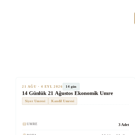
★★★
Ekonomik
SON KOLTUKLAR
TUR #1012
14 gün
21 AĞU · 4 EYL 2026
14 Günlük 21 Ağustos Ekonomik Umre
Siyer Umresi
Kandil Umresi
Kulaklık
UMRE
3 Adet