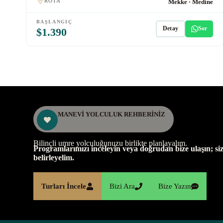
ROTA
Mekke · Medine
BAŞLANGIÇ
Detay
Sor
$1.390
MANEVİ YOLCULUK REHBERİNİZ
Bilinçli umre yolculuğunuzu birlikte planlayalım.
Programlarımızı inceleyin veya doğrudan bize ulaşın; siz
belirleyelim.
Turları İncele
Bizi Ara
Bize Yazın