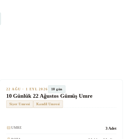
★★★★
Gümüş
SON KOLTUKLAR
TUR #1014
10 gün
22 AĞU · 1 EYL 2026
10 Günlük 22 Ağustos Gümüş Umre
Siyer Umresi
Kandil Umresi
Kulaklık
UMRE
3 Adet