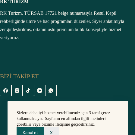
RK TURIZM
RK Turizm, TÜRSAB 17721 belge numarasıyla Resul Kepil
rehberliğinde umre ve hac programları düzenler. Siyer anlatımıyla
zenginleştirilmiş, ortanın üstü premium butik konseptiyle hizmet
veriyoruz.
BİZİ TAKİP ET
Sizlere daha iyi hizmet verebilmemiz için 3 taraf çerez
kullanmaktayız. Sayfanın en altından ilgili metinleri
görebilir veya bizimle iletişime geçebilirsiniz.
Kabul et
X