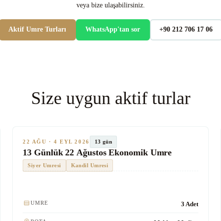
veya bize ulaşabilirsiniz.
Aktif Umre Turları
WhatsApp'tan sor
+90 212 706 17 06
Size uygun aktif turlar
★★★
Ekonomik
SON KOLTUKLAR
TUR #1013
13 gün
22 AĞU · 4 EYL 2026
13 Günlük 22 Ağustos Ekonomik Umre
Siyer Umresi
Kandil Umresi
Kulaklık
UMRE
3 Adet