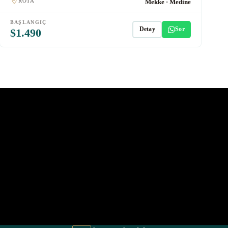
ROTA
Mekke · Medine
BAŞLANGIÇ
Detay
Sor
$1.490