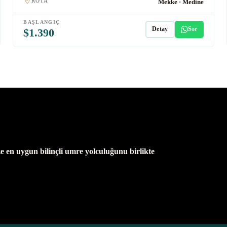
ROTA
Mekke · Medine
BAŞLANGIÇ
Detay
Sor
$1.390
e en uygun bilinçli umre yolculuğunu birlikte