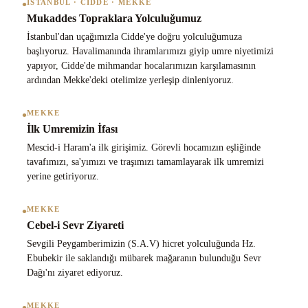
•
İSTANBUL · CIDDE · MEKKE
Mukaddes Topraklara Yolculuğumuz
İstanbul'dan uçağımızla Cidde'ye doğru yolculuğumuza
başlıyoruz. Havalimanında ihramlarımızı giyip umre niyetimizi
yapıyor, Cidde'de mihmandar hocalarımızın karşılamasının
ardından Mekke'deki otelimize yerleşip dinleniyoruz.
•
MEKKE
İlk Umremizin İfası
Mescid-i Haram'a ilk girişimiz. Görevli hocamızın eşliğinde
tavafımızı, sa'yımızı ve traşımızı tamamlayarak ilk umremizi
yerine getiriyoruz.
•
MEKKE
Cebel-i Sevr Ziyareti
Sevgili Peygamberimizin (S.A.V) hicret yolculuğunda Hz.
Ebubekir ile saklandığı mübarek mağaranın bulunduğu Sevr
Dağı'nı ziyaret ediyoruz.
•
MEKKE