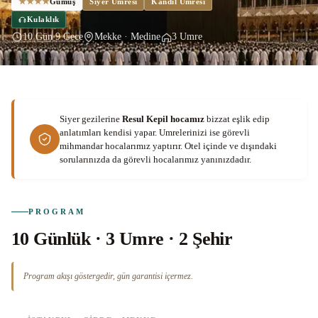
★★★★
Gümüş
Siyer Umresi
Kandil Umresi
Kulaklık
10 Gün 9 Gece
Mekke · Medine
3 Umre
Siyer gezilerine
Resul Kepil hocamız
bizzat eşlik edip
anlatımları kendisi yapar. Umrelerinizi ise görevli
mihmandar hocalarımız yaptırır. Otel içinde ve dışındaki
sorularınızda da görevli hocalarımız yanınızdadır.
PROGRAM
10 Günlük · 3 Umre · 2 Şehir
Program akışı göstergedir, gün garantisi içermez.