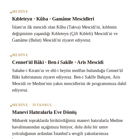
•
MEDINE
Kıbleteyn · Kûba · Gamâme Mescidleri
İslam'ın ilk mescidi olan Kûba (Takva) Mescidi'ni, kıblenin
değişiminin yaşandığı Kıbleteyn (Çift Kıbleli) Mescidi'ni ve
Gamâme (Bulut) Mescidi'ni ziyaret ediyoruz.
•
MEDINE
Cennet'ül Bâki · Ben-i Sakîfe · Aris Mescidi
Sahabe-i Kiram'ın ve ehl-i beytin medfun bulunduğu Cennet'ül
Bâki kabristanını ziyaret ediyoruz. Ben-i Sakîfe Bahçesi, Aris
Mescidi ve Medine'nin yakın mescidlerini de programımıza dahil
ediyoruz.
•
MEDINE · İSTANBUL
Manevi Hatıralarla Eve Dönüş
Mübarek topraklarda biriktirdiğimiz manevi hatıralarla Medine
havalimanından uçağımıza biniyor, dolu dolu bir umre
yolculuğunun ardından İstanbul'a sevgili yakınlarımıza