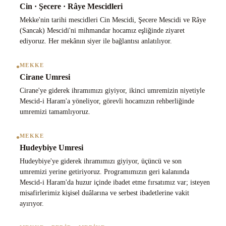
Cin · Şecere · Râye Mescidleri
Mekke'nin tarihi mescidleri Cin Mescidi, Şecere Mescidi ve Râye
(Sancak) Mescidi'ni mihmandar hocamız eşliğinde ziyaret
ediyoruz. Her mekânın siyer ile bağlantısı anlatılıyor.
•
MEKKE
Cirane Umresi
Cirane'ye giderek ihramımızı giyiyor, ikinci umremizin niyetiyle
Mescid-i Haram'a yöneliyor, görevli hocamızın rehberliğinde
umremizi tamamlıyoruz.
•
MEKKE
Hudeybiye Umresi
Hudeybiye'ye giderek ihramımızı giyiyor, üçüncü ve son
umremizi yerine getiriyoruz. Programımızın geri kalanında
Mescid-i Haram'da huzur içinde ibadet etme fırsatımız var; isteyen
misafirlerimiz kişisel duâlarına ve serbest ibadetlerine vakit
ayırıyor.