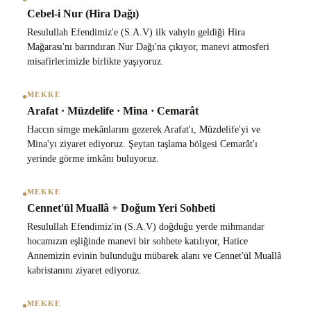
Cebel-i Nur (Hira Dağı)
Resulullah Efendimiz'e (S.A.V) ilk vahyin geldiği Hira
Mağarası'nı barındıran Nur Dağı'na çıkıyor, manevi atmosferi
misafirlerimizle birlikte yaşıyoruz.
•
MEKKE
Arafat · Müzdelife · Mina · Cemarât
Haccın simge mekânlarını gezerek Arafat'ı, Müzdelife'yi ve
Mina'yı ziyaret ediyoruz. Şeytan taşlama bölgesi Cemarât'ı
yerinde görme imkânı buluyoruz.
•
MEKKE
Cennet'ül Muallâ + Doğum Yeri Sohbeti
Resulullah Efendimiz'in (S.A.V) doğduğu yerde mihmandar
hocamızın eşliğinde manevi bir sohbete katılıyor, Hatice
Annemizin evinin bulunduğu mübarek alanı ve Cennet'ül Muallâ
kabristanını ziyaret ediyoruz.
•
MEKKE