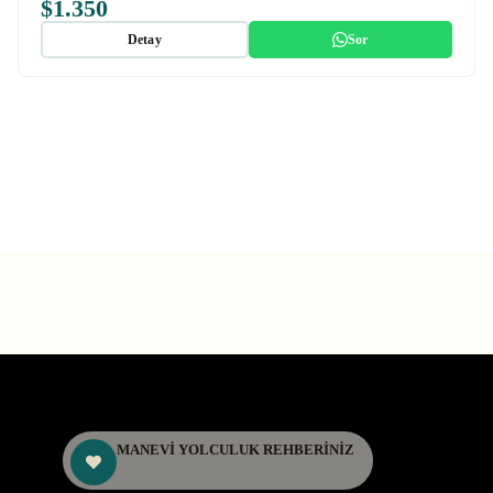
$1.350
Detay
Sor
MANEVİ YOLCULUK REHBERİNİZ