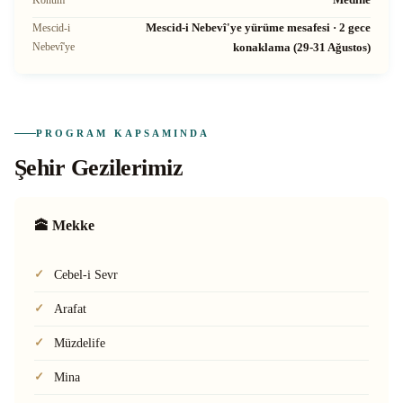
Konum
Mescid-i Nebevî'ye yürüme mesafesi · 2 gece
Mescid-i
Nebevî'ye
konaklama (29-31 Ağustos)
PROGRAM KAPSAMINDA
Şehir Gezilerimiz
🕋 Mekke
Cebel-i Sevr
Arafat
Müzdelife
Mina