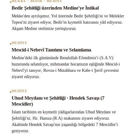
•
MEKKE · BEDIR · MEDINE
Bedir Şehitliği üzerinden Medine'ye İntikal
Mekke'den ayrılışımız. Yol üzerinde Bedir Şehitliği'ni ve Melekler
Tepesi'ni ziyaret ediyor, Bedir'in kıymetli hatırasını yâd ediyoruz.
Akşam Medine otelimize yerleşiyoruz.
•
MEDINE
Mescid-i Nebevî Tanıtımı ve Selamlama
Medine'deki ilk günümüzde Resulullah Efendimiz'i (S.A.V)
huzurunda selamlıyor, mihmandar hocamızın eşliğinde Mescid-i
Nebevî'yi tanıyor; Rovza-i Mutahhara ve Kabr-i Şerif çevresini
ziyaret ediyoruz.
•
MEDINE
Uhud Meydanı ve Şehitliği · Hendek Savaşı (7
Mescidler)
İslam tarihinin en kıymetli yâdigarlarından Uhud Meydanı ve
Şehitliği'ni, Hz. Hamza (R.A) makamını ziyaret ediyoruz.
Akabinde Hendek Savaşı'nın yaşandığı bölgedeki 7 Mescidler'i
geziyoruz.