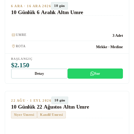
TUR #1058
10 gün
6 ARA · 16 ARA 2026
10 Günlük 6 Aralık Altın Umre
Kulaklık
Hızlı Tren
UMRE
3 Adet
ROTA
Mekke · Medine
BAŞLANGIÇ
$2.150
Detay
Sor
★★★★★
Altın
SON KOLTUKLAR
TUR #1015
10 gün
22 AĞU · 1 EYL 2026
10 Günlük 22 Ağustos Altın Umre
Siyer Umresi
Kandil Umresi
Kulaklık
Hızlı Tren