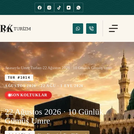
Anasayfa
›
Umre Turları
›
22 Ağustos 2026 · 10 Günlük Gümüş Umre
TUR #1014
AĞUSTOS 2026 · 22 AĞU · 1 EYL 2026
SON KOLTUKLAR
22 Ağustos 2026 · 10 Günlük
Gümüş Umre